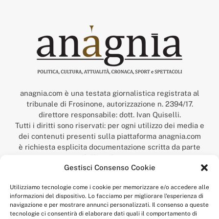
anagnia.com è una testata giornalistica registrata al
tribunale di Frosinone, autorizzazione n. 2394/17.
direttore responsabile: dott. Ivan Quiselli.
Tutti i diritti sono riservati: per ogni utilizzo dei media e
dei contenuti presenti sulla piattaforma anagnia.com
è richiesta esplicita documentazione scritta da parte
della redazione.
Gestisci Consenso Cookie
“Anagnia” è un marchio registrato presso l’Ufficio Italiano
Brevetti e Marchi del Ministero dello Sviluppo
Utilizziamo tecnologie come i cookie per memorizzare e/o accedere alle
Economico,
informazioni del dispositivo. Lo facciamo per migliorare l'esperienza di
num. registrazione: 302017000014044 del 9 febbraio 2017.
navigazione e per mostrare annunci personalizzati. Il consenso a queste
Per contatti:
redazione@anagnia.com
tecnologie ci consentirà di elaborare dati quali il comportamento di