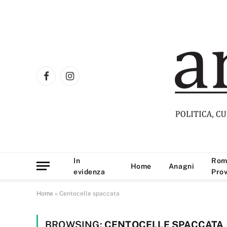
Facebook
Instagram
In
Rom
Home
Anagni
evidenza
Prov
Home
»
Centocelle spaccata
BROWSING:
CENTOCELLE SPACCATA