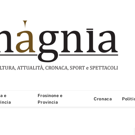
a e
Frosinone e
Cronaca
Politi
incia
Provincia