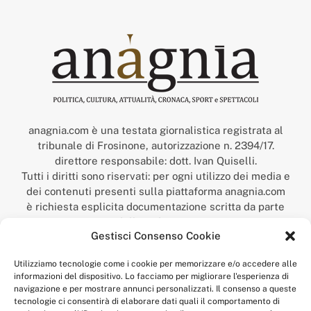
anagnia.com è una testata giornalistica registrata al
tribunale di Frosinone, autorizzazione n. 2394/17.
direttore responsabile: dott. Ivan Quiselli.
Tutti i diritti sono riservati: per ogni utilizzo dei media e
dei contenuti presenti sulla piattaforma anagnia.com
è richiesta esplicita documentazione scritta da parte
della redazione.
Gestisci Consenso Cookie
“Anagnia” è un marchio registrato presso l’Ufficio Italiano
Brevetti e Marchi del Ministero dello Sviluppo
Utilizziamo tecnologie come i cookie per memorizzare e/o accedere alle
Economico,
informazioni del dispositivo. Lo facciamo per migliorare l'esperienza di
num. registrazione: 302017000014044 del 9 febbraio 2017.
navigazione e per mostrare annunci personalizzati. Il consenso a queste
Per contatti:
redazione@anagnia.com
tecnologie ci consentirà di elaborare dati quali il comportamento di