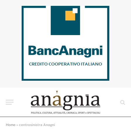
Home
»
centrosinistra Anagni