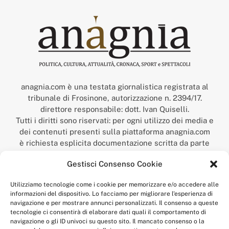
anagnia.com è una testata giornalistica registrata al
tribunale di Frosinone, autorizzazione n. 2394/17.
direttore responsabile: dott. Ivan Quiselli.
Tutti i diritti sono riservati: per ogni utilizzo dei media e
dei contenuti presenti sulla piattaforma anagnia.com
è richiesta esplicita documentazione scritta da parte
della redazione.
Gestisci Consenso Cookie
“Anagnia” è un marchio registrato presso l’Ufficio Italiano
Brevetti e Marchi del Ministero dello Sviluppo
Utilizziamo tecnologie come i cookie per memorizzare e/o accedere alle
Economico,
informazioni del dispositivo. Lo facciamo per migliorare l'esperienza di
num. registrazione: 302017000014044 del 9 febbraio 2017.
navigazione e per mostrare annunci personalizzati. Il consenso a queste
Per contatti:
redazione@anagnia.com
tecnologie ci consentirà di elaborare dati quali il comportamento di
navigazione o gli ID univoci su questo sito. Il mancato consenso o la