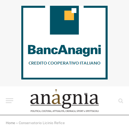
Home
»
Conservatorio Licinio Refice