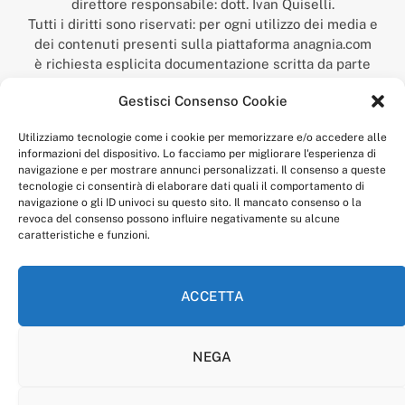
direttore responsabile: dott. Ivan Quiselli.
Tutti i diritti sono riservati: per ogni utilizzo dei media e
dei contenuti presenti sulla piattaforma anagnia.com
è richiesta esplicita documentazione scritta da parte
della redazione.
Gestisci Consenso Cookie
“Anagnia” è un marchio registrato presso l’Ufficio Italiano
Brevetti e Marchi del Ministero dello Sviluppo
Utilizziamo tecnologie come i cookie per memorizzare e/o accedere alle
Economico,
informazioni del dispositivo. Lo facciamo per migliorare l'esperienza di
num. registrazione: 302017000014044 del 9 febbraio 2017.
navigazione e per mostrare annunci personalizzati. Il consenso a queste
Per contatti:
redazione@anagnia.com
tecnologie ci consentirà di elaborare dati quali il comportamento di
navigazione o gli ID univoci su questo sito. Il mancato consenso o la
revoca del consenso possono influire negativamente su alcune
caratteristiche e funzioni.
ACCETTA
Facebook
Instagram
NEGA
PRIVACY POLICY
COOKIE POLICY
LINEA EDITORIALE
CODICE ETICO DI CONDOTTA