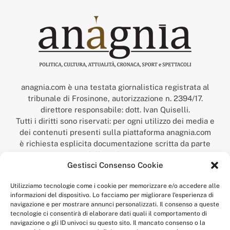
anagnia.com è una testata giornalistica registrata al
tribunale di Frosinone, autorizzazione n. 2394/17.
direttore responsabile: dott. Ivan Quiselli.
Tutti i diritti sono riservati: per ogni utilizzo dei media e
dei contenuti presenti sulla piattaforma anagnia.com
è richiesta esplicita documentazione scritta da parte
della redazione.
Gestisci Consenso Cookie
“Anagnia” è un marchio registrato presso l’Ufficio Italiano
Brevetti e Marchi del Ministero dello Sviluppo
Utilizziamo tecnologie come i cookie per memorizzare e/o accedere alle
Economico,
informazioni del dispositivo. Lo facciamo per migliorare l'esperienza di
num. registrazione: 302017000014044 del 9 febbraio 2017.
navigazione e per mostrare annunci personalizzati. Il consenso a queste
Per contatti:
redazione@anagnia.com
tecnologie ci consentirà di elaborare dati quali il comportamento di
navigazione o gli ID univoci su questo sito. Il mancato consenso o la