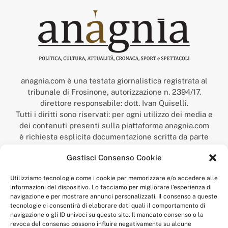
anagnia.com è una testata giornalistica registrata al
tribunale di Frosinone, autorizzazione n. 2394/17.
direttore responsabile: dott. Ivan Quiselli.
Tutti i diritti sono riservati: per ogni utilizzo dei media e
dei contenuti presenti sulla piattaforma anagnia.com
è richiesta esplicita documentazione scritta da parte
della redazione.
Gestisci Consenso Cookie
“Anagnia” è un marchio registrato presso l’Ufficio Italiano
Brevetti e Marchi del Ministero dello Sviluppo
Utilizziamo tecnologie come i cookie per memorizzare e/o accedere alle
Economico,
informazioni del dispositivo. Lo facciamo per migliorare l'esperienza di
num. registrazione: 302017000014044 del 9 febbraio 2017.
navigazione e per mostrare annunci personalizzati. Il consenso a queste
Per contatti:
redazione@anagnia.com
tecnologie ci consentirà di elaborare dati quali il comportamento di
navigazione o gli ID univoci su questo sito. Il mancato consenso o la
revoca del consenso possono influire negativamente su alcune