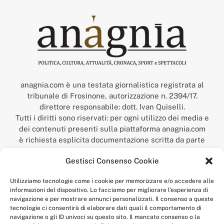
anagnia.com è una testata giornalistica registrata al
tribunale di Frosinone, autorizzazione n. 2394/17.
direttore responsabile: dott. Ivan Quiselli.
Tutti i diritti sono riservati: per ogni utilizzo dei media e
dei contenuti presenti sulla piattaforma anagnia.com
è richiesta esplicita documentazione scritta da parte
della redazione.
Gestisci Consenso Cookie
“Anagnia” è un marchio registrato presso l’Ufficio Italiano
Brevetti e Marchi del Ministero dello Sviluppo
Utilizziamo tecnologie come i cookie per memorizzare e/o accedere alle
Economico,
informazioni del dispositivo. Lo facciamo per migliorare l'esperienza di
num. registrazione: 302017000014044 del 9 febbraio 2017.
navigazione e per mostrare annunci personalizzati. Il consenso a queste
Per contatti:
redazione@anagnia.com
tecnologie ci consentirà di elaborare dati quali il comportamento di
navigazione o gli ID univoci su questo sito. Il mancato consenso o la