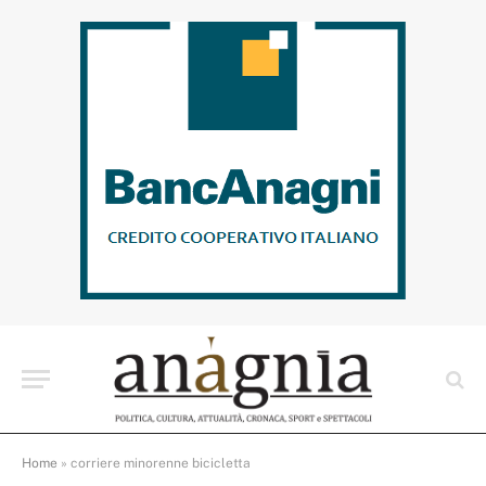
Home
»
corriere minorenne bicicletta