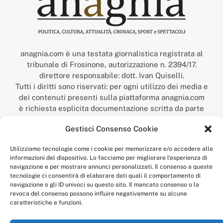
anagnia.com è una testata giornalistica registrata al
tribunale di Frosinone, autorizzazione n. 2394/17.
direttore responsabile: dott. Ivan Quiselli.
Tutti i diritti sono riservati: per ogni utilizzo dei media e
dei contenuti presenti sulla piattaforma anagnia.com
è richiesta esplicita documentazione scritta da parte
della redazione.
Gestisci Consenso Cookie
“Anagnia” è un marchio registrato presso l’Ufficio Italiano
Brevetti e Marchi del Ministero dello Sviluppo
Utilizziamo tecnologie come i cookie per memorizzare e/o accedere alle
Economico,
informazioni del dispositivo. Lo facciamo per migliorare l'esperienza di
num. registrazione: 302017000014044 del 9 febbraio 2017.
navigazione e per mostrare annunci personalizzati. Il consenso a queste
Per contatti:
redazione@anagnia.com
tecnologie ci consentirà di elaborare dati quali il comportamento di
navigazione o gli ID univoci su questo sito. Il mancato consenso o la
revoca del consenso possono influire negativamente su alcune
caratteristiche e funzioni.