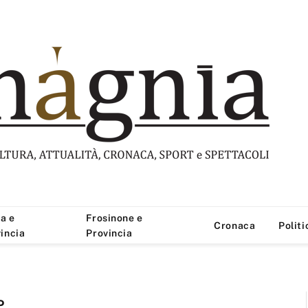
a e
Frosinone e
Cronaca
Politi
incia
Provincia
P