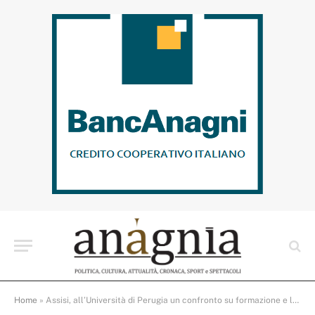
Home
»
Assisi, all’Università di Perugia un confronto su formazione e leadership nel segno di Mario Draghi