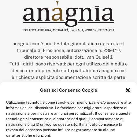
anagnia.com è una testata giornalistica registrata al
tribunale di Frosinone, autorizzazione n. 2394/17.
direttore responsabile: dott. Ivan Quiselli.
Tutti i diritti sono riservati: per ogni utilizzo dei media e
dei contenuti presenti sulla piattaforma anagnia.com
è richiesta esplicita documentazione scritta da parte
della redazione.
Gestisci Consenso Cookie
“Anagnia” è un marchio registrato presso l’Ufficio Italiano
Brevetti e Marchi del Ministero dello Sviluppo
Utilizziamo tecnologie come i cookie per memorizzare e/o accedere alle
Economico,
informazioni del dispositivo. Lo facciamo per migliorare l'esperienza di
num. registrazione: 302017000014044 del 9 febbraio 2017.
navigazione e per mostrare annunci personalizzati. Il consenso a queste
Per contatti:
redazione@anagnia.com
tecnologie ci consentirà di elaborare dati quali il comportamento di
navigazione o gli ID univoci su questo sito. Il mancato consenso o la
revoca del consenso possono influire negativamente su alcune
caratteristiche e funzioni.