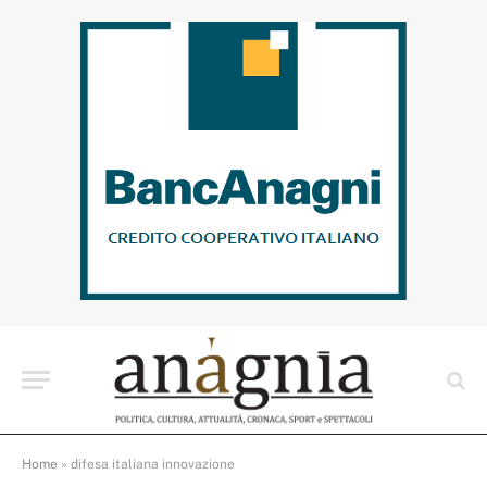
Home
»
difesa italiana innovazione