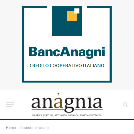
Home
»
dissesto stradale