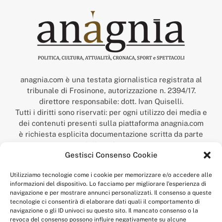
anagnia.com è una testata giornalistica registrata al
tribunale di Frosinone, autorizzazione n. 2394/17.
direttore responsabile: dott. Ivan Quiselli.
Tutti i diritti sono riservati: per ogni utilizzo dei media e
dei contenuti presenti sulla piattaforma anagnia.com
è richiesta esplicita documentazione scritta da parte
della redazione.
Gestisci Consenso Cookie
“Anagnia” è un marchio registrato presso l’Ufficio Italiano
Brevetti e Marchi del Ministero dello Sviluppo
Utilizziamo tecnologie come i cookie per memorizzare e/o accedere alle
Economico,
informazioni del dispositivo. Lo facciamo per migliorare l'esperienza di
num. registrazione: 302017000014044 del 9 febbraio 2017.
navigazione e per mostrare annunci personalizzati. Il consenso a queste
Per contatti:
redazione@anagnia.com
tecnologie ci consentirà di elaborare dati quali il comportamento di
navigazione o gli ID univoci su questo sito. Il mancato consenso o la
revoca del consenso possono influire negativamente su alcune