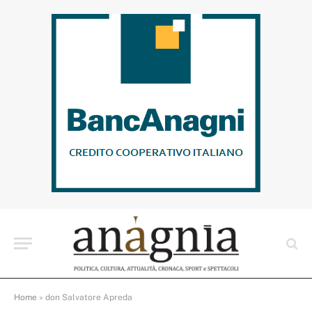
Home
»
don Salvatore Apreda