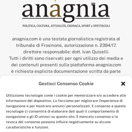
anagnia.com è una testata giornalistica registrata al
tribunale di Frosinone, autorizzazione n. 2394/17.
direttore responsabile: dott. Ivan Quiselli.
Tutti i diritti sono riservati: per ogni utilizzo dei media e
dei contenuti presenti sulla piattaforma anagnia.com
è richiesta esplicita documentazione scritta da parte
della redazione.
Gestisci Consenso Cookie
“Anagnia” è un marchio registrato presso l’Ufficio Italiano
Brevetti e Marchi del Ministero dello Sviluppo
Utilizziamo tecnologie come i cookie per memorizzare e/o accedere alle
Economico,
informazioni del dispositivo. Lo facciamo per migliorare l'esperienza di
num. registrazione: 302017000014044 del 9 febbraio 2017.
navigazione e per mostrare annunci personalizzati. Il consenso a queste
Per contatti:
redazione@anagnia.com
tecnologie ci consentirà di elaborare dati quali il comportamento di
navigazione o gli ID univoci su questo sito. Il mancato consenso o la
revoca del consenso possono influire negativamente su alcune
caratteristiche e funzioni.