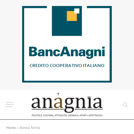
Home
»
donna ferita