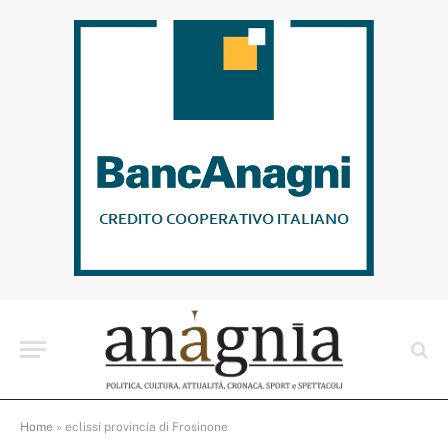
Home
»
eclissi provincia di Frosinone