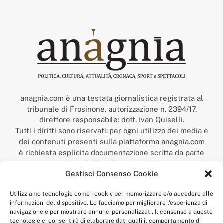
anagnia.com è una testata giornalistica registrata al
tribunale di Frosinone, autorizzazione n. 2394/17.
direttore responsabile: dott. Ivan Quiselli.
Tutti i diritti sono riservati: per ogni utilizzo dei media e
dei contenuti presenti sulla piattaforma anagnia.com
è richiesta esplicita documentazione scritta da parte
della redazione.
Gestisci Consenso Cookie
“Anagnia” è un marchio registrato presso l’Ufficio Italiano
Brevetti e Marchi del Ministero dello Sviluppo
Utilizziamo tecnologie come i cookie per memorizzare e/o accedere alle
Economico,
informazioni del dispositivo. Lo facciamo per migliorare l'esperienza di
num. registrazione: 302017000014044 del 9 febbraio 2017.
navigazione e per mostrare annunci personalizzati. Il consenso a queste
Per contatti:
redazione@anagnia.com
tecnologie ci consentirà di elaborare dati quali il comportamento di