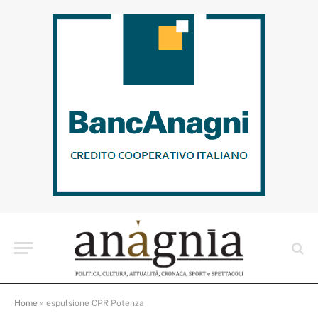
Home
»
espulsione CPR Potenza