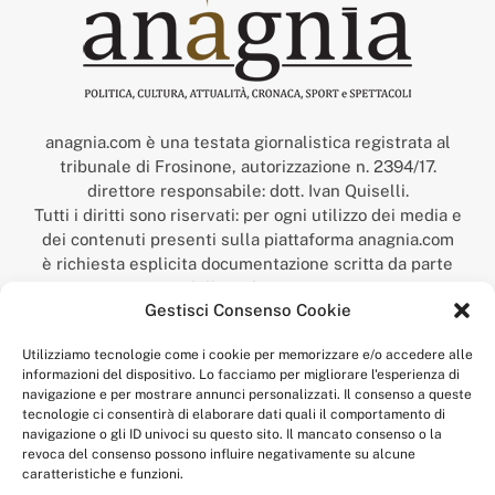
anagnia.com è una testata giornalistica registrata al
tribunale di Frosinone, autorizzazione n. 2394/17.
direttore responsabile: dott. Ivan Quiselli.
Tutti i diritti sono riservati: per ogni utilizzo dei media e
dei contenuti presenti sulla piattaforma anagnia.com
è richiesta esplicita documentazione scritta da parte
della redazione.
Gestisci Consenso Cookie
“Anagnia” è un marchio registrato presso l’Ufficio Italiano
Brevetti e Marchi del Ministero dello Sviluppo
Utilizziamo tecnologie come i cookie per memorizzare e/o accedere alle
Economico,
informazioni del dispositivo. Lo facciamo per migliorare l'esperienza di
num. registrazione: 302017000014044 del 9 febbraio 2017.
navigazione e per mostrare annunci personalizzati. Il consenso a queste
Per contatti:
redazione@anagnia.com
tecnologie ci consentirà di elaborare dati quali il comportamento di
navigazione o gli ID univoci su questo sito. Il mancato consenso o la
revoca del consenso possono influire negativamente su alcune
caratteristiche e funzioni.