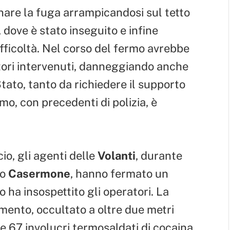
are la fuga arrampicandosi sul tetto
, dove è stato inseguito e infine
fficoltà. Nel corso del fermo avrebbe
atori intervenuti, danneggiando anche
 Stato, tanto da richiedere il supporto
omo, con precedenti di polizia, è
io, gli agenti delle
Volanti
, durante
to
Casermone
, hanno fermato un
 ha insospettito gli operatori. La
amento, occultato a oltre due metri
e 67 involucri termosaldati di cocaina,