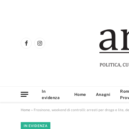
Facebook
Instagram
In
Rom
Home
Anagni
evidenza
Prov
Home
»
Frosinone, weekend di controlli: arresti per droga e lite, de
IN EVIDENZA