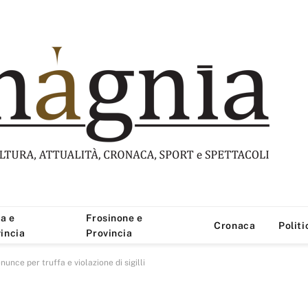
a e
Frosinone e
Cronaca
Politi
incia
Provincia
nunce per truffa e violazione di sigilli