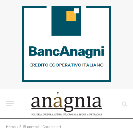
Home
»
EUR controlli Carabinieri