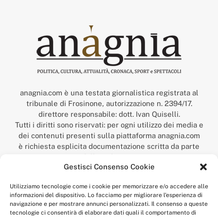
anagnia.com è una testata giornalistica registrata al
tribunale di Frosinone, autorizzazione n. 2394/17.
direttore responsabile: dott. Ivan Quiselli.
Tutti i diritti sono riservati: per ogni utilizzo dei media e
dei contenuti presenti sulla piattaforma anagnia.com
è richiesta esplicita documentazione scritta da parte
della redazione.
Gestisci Consenso Cookie
“Anagnia” è un marchio registrato presso l’Ufficio Italiano
Brevetti e Marchi del Ministero dello Sviluppo
Utilizziamo tecnologie come i cookie per memorizzare e/o accedere alle
Economico,
informazioni del dispositivo. Lo facciamo per migliorare l'esperienza di
num. registrazione: 302017000014044 del 9 febbraio 2017.
navigazione e per mostrare annunci personalizzati. Il consenso a queste
Per contatti:
redazione@anagnia.com
tecnologie ci consentirà di elaborare dati quali il comportamento di