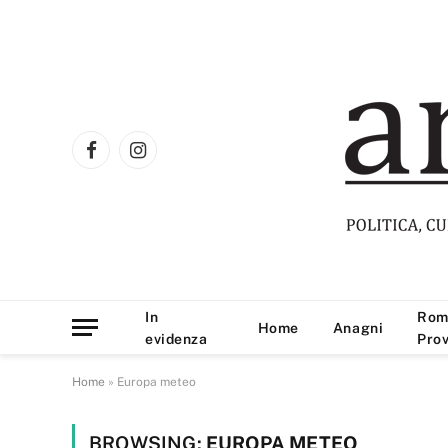
Facebook
Instagram
In
Rom
Home
Anagni
evidenza
Prov
Home
»
Europa meteo
BROWSING:
EUROPA METEO