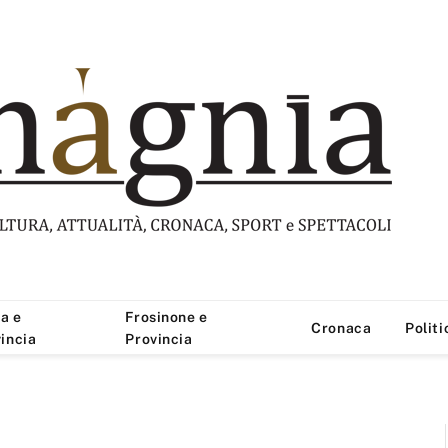
a e
Frosinone e
Cronaca
Politi
incia
Provincia