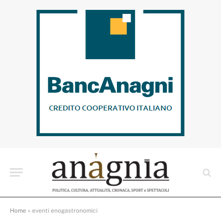
Home
»
eventi enogastronomici