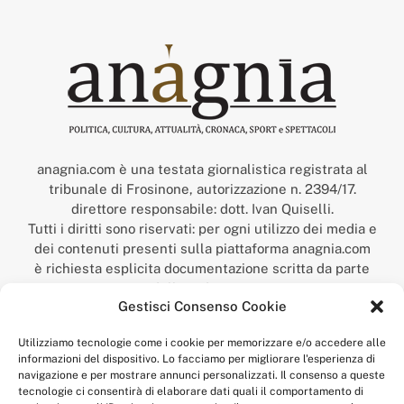
anagnia.com è una testata giornalistica registrata al
tribunale di Frosinone, autorizzazione n. 2394/17.
direttore responsabile: dott. Ivan Quiselli.
Tutti i diritti sono riservati: per ogni utilizzo dei media e
dei contenuti presenti sulla piattaforma anagnia.com
è richiesta esplicita documentazione scritta da parte
della redazione.
Gestisci Consenso Cookie
“Anagnia” è un marchio registrato presso l’Ufficio Italiano
Brevetti e Marchi del Ministero dello Sviluppo
Utilizziamo tecnologie come i cookie per memorizzare e/o accedere alle
Economico,
informazioni del dispositivo. Lo facciamo per migliorare l'esperienza di
num. registrazione: 302017000014044 del 9 febbraio 2017.
navigazione e per mostrare annunci personalizzati. Il consenso a queste
Per contatti:
redazione@anagnia.com
tecnologie ci consentirà di elaborare dati quali il comportamento di