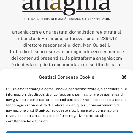
anagnia.com è una testata giornalistica registrata al
tribunale di Frosinone, autorizzazione n. 2394/17.
direttore responsabile: dott. Ivan Quiselli.
Tutti i diritti sono riservati: per ogni utilizzo dei media e
dei contenuti presenti sulla piattaforma anagnia.com
è richiesta esplicita documentazione scritta da parte
della redazione.
Gestisci Consenso Cookie
“Anagnia” è un marchio registrato presso l’Ufficio Italiano
Brevetti e Marchi del Ministero dello Sviluppo
Utilizziamo tecnologie come i cookie per memorizzare e/o accedere alle
Economico,
informazioni del dispositivo. Lo facciamo per migliorare l'esperienza di
num. registrazione: 302017000014044 del 9 febbraio 2017.
navigazione e per mostrare annunci personalizzati. Il consenso a queste
Per contatti:
redazione@anagnia.com
tecnologie ci consentirà di elaborare dati quali il comportamento di
navigazione o gli ID univoci su questo sito. Il mancato consenso o la
revoca del consenso possono influire negativamente su alcune
caratteristiche e funzioni.