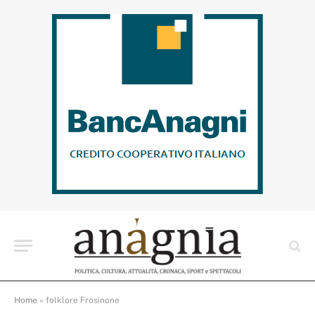
Home
»
folklore Frosinone