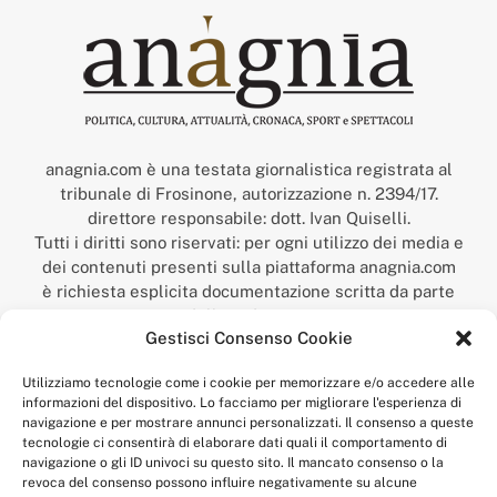
anagnia.com è una testata giornalistica registrata al
tribunale di Frosinone, autorizzazione n. 2394/17.
direttore responsabile: dott. Ivan Quiselli.
Tutti i diritti sono riservati: per ogni utilizzo dei media e
dei contenuti presenti sulla piattaforma anagnia.com
è richiesta esplicita documentazione scritta da parte
della redazione.
Gestisci Consenso Cookie
“Anagnia” è un marchio registrato presso l’Ufficio Italiano
Brevetti e Marchi del Ministero dello Sviluppo
Utilizziamo tecnologie come i cookie per memorizzare e/o accedere alle
Economico,
informazioni del dispositivo. Lo facciamo per migliorare l'esperienza di
num. registrazione: 302017000014044 del 9 febbraio 2017.
navigazione e per mostrare annunci personalizzati. Il consenso a queste
Per contatti:
redazione@anagnia.com
tecnologie ci consentirà di elaborare dati quali il comportamento di
navigazione o gli ID univoci su questo sito. Il mancato consenso o la
revoca del consenso possono influire negativamente su alcune