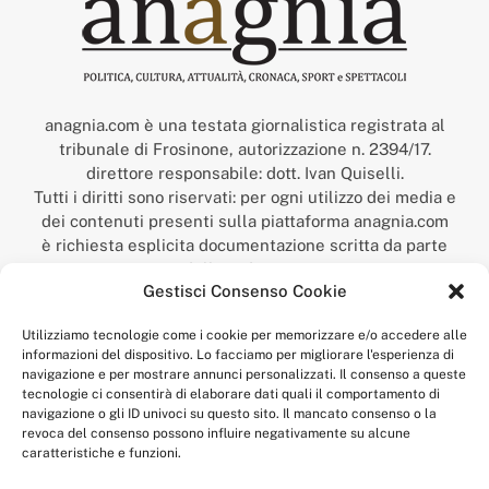
anagnia.com è una testata giornalistica registrata al
tribunale di Frosinone, autorizzazione n. 2394/17.
direttore responsabile: dott. Ivan Quiselli.
Tutti i diritti sono riservati: per ogni utilizzo dei media e
dei contenuti presenti sulla piattaforma anagnia.com
è richiesta esplicita documentazione scritta da parte
della redazione.
Gestisci Consenso Cookie
“Anagnia” è un marchio registrato presso l’Ufficio Italiano
Brevetti e Marchi del Ministero dello Sviluppo
Utilizziamo tecnologie come i cookie per memorizzare e/o accedere alle
Economico,
informazioni del dispositivo. Lo facciamo per migliorare l'esperienza di
num. registrazione: 302017000014044 del 9 febbraio 2017.
navigazione e per mostrare annunci personalizzati. Il consenso a queste
Per contatti:
redazione@anagnia.com
tecnologie ci consentirà di elaborare dati quali il comportamento di
navigazione o gli ID univoci su questo sito. Il mancato consenso o la
revoca del consenso possono influire negativamente su alcune
caratteristiche e funzioni.