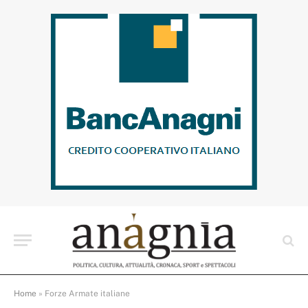
Home
»
Forze Armate italiane