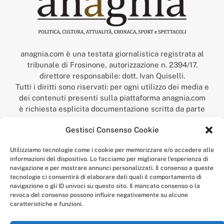
anagnia.com è una testata giornalistica registrata al
tribunale di Frosinone, autorizzazione n. 2394/17.
direttore responsabile: dott. Ivan Quiselli.
Tutti i diritti sono riservati: per ogni utilizzo dei media e
dei contenuti presenti sulla piattaforma anagnia.com
è richiesta esplicita documentazione scritta da parte
della redazione.
Gestisci Consenso Cookie
“Anagnia” è un marchio registrato presso l’Ufficio Italiano
Brevetti e Marchi del Ministero dello Sviluppo
Utilizziamo tecnologie come i cookie per memorizzare e/o accedere alle
Economico,
informazioni del dispositivo. Lo facciamo per migliorare l'esperienza di
num. registrazione: 302017000014044 del 9 febbraio 2017.
navigazione e per mostrare annunci personalizzati. Il consenso a queste
Per contatti:
redazione@anagnia.com
tecnologie ci consentirà di elaborare dati quali il comportamento di
navigazione o gli ID univoci su questo sito. Il mancato consenso o la
revoca del consenso possono influire negativamente su alcune
caratteristiche e funzioni.