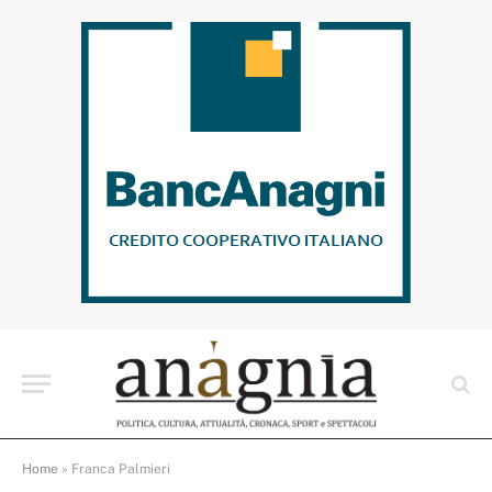
Home
»
Franca Palmieri