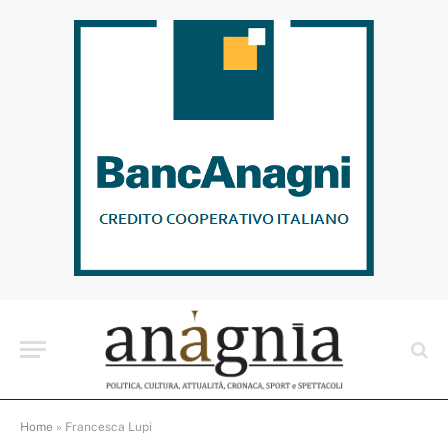
Home
»
Francesca Lupi