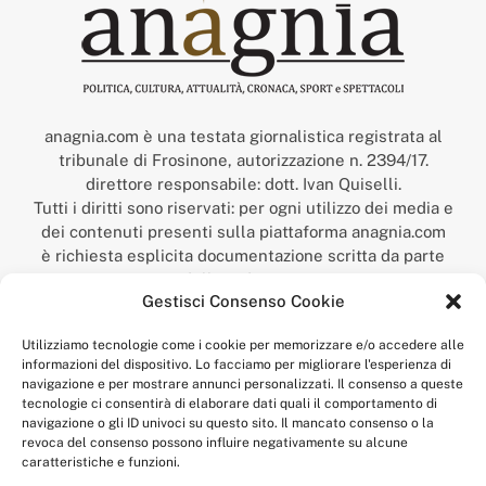
anagnia.com è una testata giornalistica registrata al
tribunale di Frosinone, autorizzazione n. 2394/17.
direttore responsabile: dott. Ivan Quiselli.
Tutti i diritti sono riservati: per ogni utilizzo dei media e
dei contenuti presenti sulla piattaforma anagnia.com
è richiesta esplicita documentazione scritta da parte
della redazione.
Gestisci Consenso Cookie
“Anagnia” è un marchio registrato presso l’Ufficio Italiano
Brevetti e Marchi del Ministero dello Sviluppo
Utilizziamo tecnologie come i cookie per memorizzare e/o accedere alle
Economico,
informazioni del dispositivo. Lo facciamo per migliorare l'esperienza di
num. registrazione: 302017000014044 del 9 febbraio 2017.
navigazione e per mostrare annunci personalizzati. Il consenso a queste
Per contatti:
redazione@anagnia.com
tecnologie ci consentirà di elaborare dati quali il comportamento di
navigazione o gli ID univoci su questo sito. Il mancato consenso o la
revoca del consenso possono influire negativamente su alcune
caratteristiche e funzioni.