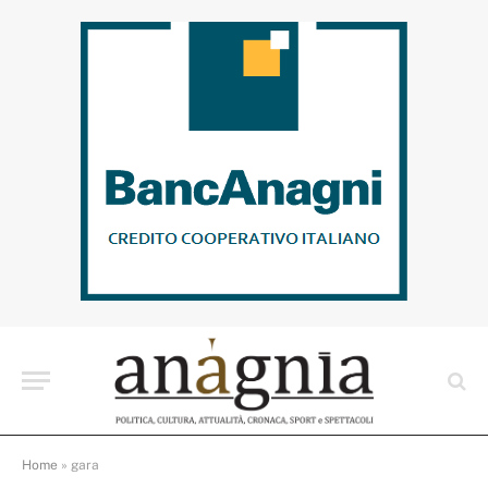
Home
»
gara