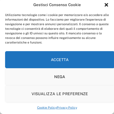
Gestisci Consenso Cookie
“Anagnia” è un marchio registrato presso l’Ufficio Italiano
Brevetti e Marchi del Ministero dello Sviluppo
Utilizziamo tecnologie come i cookie per memorizzare e/o accedere alle
Economico,
informazioni del dispositivo. Lo facciamo per migliorare l'esperienza di
num. registrazione: 302017000014044 del 9 febbraio 2017.
navigazione e per mostrare annunci personalizzati. Il consenso a queste
Per contatti:
redazione@anagnia.com
tecnologie ci consentirà di elaborare dati quali il comportamento di
navigazione o gli ID univoci su questo sito. Il mancato consenso o la
revoca del consenso possono influire negativamente su alcune
caratteristiche e funzioni.
ACCETTA
Facebook
Instagram
NEGA
PRIVACY POLICY
COOKIE POLICY
LINEA EDITORIALE
CODICE ETICO DI CONDOTTA
VISUALIZZA LE PREFERENZE
© 2026 Anagnia.
Cookie Policy
Privacy Policy