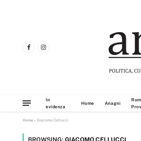
Facebook
Instagram
In
Rom
Home
Anagni
evidenza
Prov
Home
»
Giacomo Cellucci
BROWSING:
GIACOMO CELLUCCI