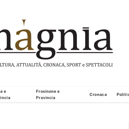
a e
Frosinone e
Cronaca
Politi
incia
Provincia