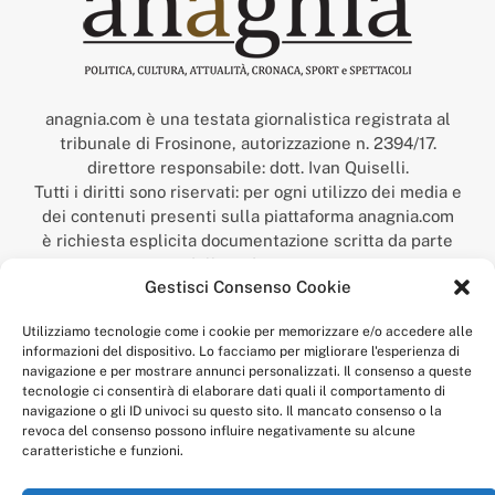
anagnia.com è una testata giornalistica registrata al
tribunale di Frosinone, autorizzazione n. 2394/17.
direttore responsabile: dott. Ivan Quiselli.
Tutti i diritti sono riservati: per ogni utilizzo dei media e
dei contenuti presenti sulla piattaforma anagnia.com
è richiesta esplicita documentazione scritta da parte
della redazione.
Gestisci Consenso Cookie
“Anagnia” è un marchio registrato presso l’Ufficio Italiano
Brevetti e Marchi del Ministero dello Sviluppo
Utilizziamo tecnologie come i cookie per memorizzare e/o accedere alle
Economico,
informazioni del dispositivo. Lo facciamo per migliorare l'esperienza di
num. registrazione: 302017000014044 del 9 febbraio 2017.
navigazione e per mostrare annunci personalizzati. Il consenso a queste
Per contatti:
redazione@anagnia.com
tecnologie ci consentirà di elaborare dati quali il comportamento di
navigazione o gli ID univoci su questo sito. Il mancato consenso o la
revoca del consenso possono influire negativamente su alcune
caratteristiche e funzioni.