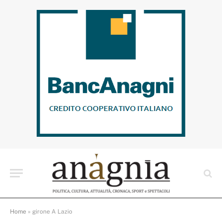
Home
»
girone A Lazio