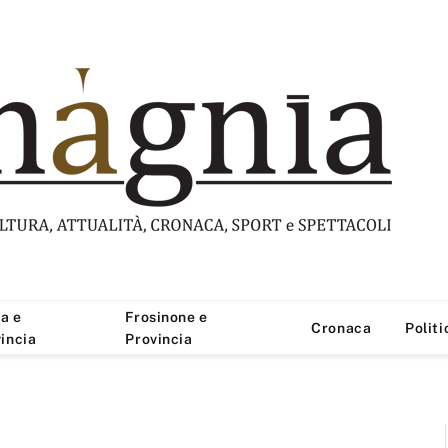
a e
Frosinone e
Cronaca
Politi
incia
Provincia