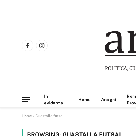
Facebook
Instagram
In
Rom
Home
Anagni
evidenza
Prov
Home
»
Guastalla futsal
BROWSING:
GUASTALLA FUTSAL