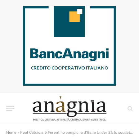
Home
»
Real Calcio a 5 Ferentino campione d’Italia Under 21: lo scudetto arriva da Guastalla