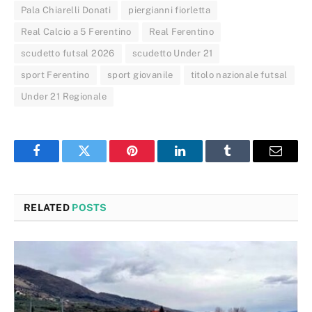
Pala Chiarelli Donati
piergianni fiorletta
Real Calcio a 5 Ferentino
Real Ferentino
scudetto futsal 2026
scudetto Under 21
sport Ferentino
sport giovanile
titolo nazionale futsal
Under 21 Regionale
Facebook
Twitter
Pinterest
LinkedIn
Tumblr
Email
RELATED
POSTS