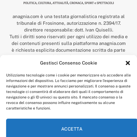
anagnia.com è una testata giornalistica registrata al
tribunale di Frosinone, autorizzazione n. 2394/17.
direttore responsabile: dott. Ivan Quiselli.
Tutti i diritti sono riservati: per ogni utilizzo dei media e
dei contenuti presenti sulla piattaforma anagnia.com
è richiesta esplicita documentazione scritta da parte
della redazione.
Gestisci Consenso Cookie
“Anagnia” è un marchio registrato presso l’Ufficio Italiano
Brevetti e Marchi del Ministero dello Sviluppo
Utilizziamo tecnologie come i cookie per memorizzare e/o accedere alle
Economico,
informazioni del dispositivo. Lo facciamo per migliorare l'esperienza di
num. registrazione: 302017000014044 del 9 febbraio 2017.
navigazione e per mostrare annunci personalizzati. Il consenso a queste
Per contatti:
redazione@anagnia.com
tecnologie ci consentirà di elaborare dati quali il comportamento di
navigazione o gli ID univoci su questo sito. Il mancato consenso o la
revoca del consenso possono influire negativamente su alcune
caratteristiche e funzioni.
ACCETTA
Facebook
Instagram