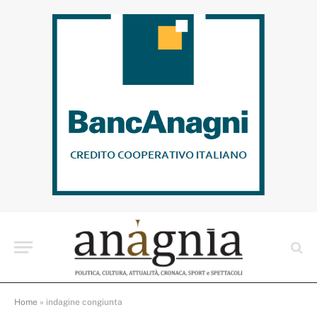
Home
»
indagine congiunta