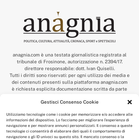
anagnia.com è una testata giornalistica registrata al
tribunale di Frosinone, autorizzazione n. 2394/17.
direttore responsabile: dott. Ivan Quiselli.
Tutti i diritti sono riservati: per ogni utilizzo dei media e
dei contenuti presenti sulla piattaforma anagnia.com
è richiesta esplicita documentazione scritta da parte
della redazione.
Gestisci Consenso Cookie
“Anagnia” è un marchio registrato presso l’Ufficio Italiano
Brevetti e Marchi del Ministero dello Sviluppo
Utilizziamo tecnologie come i cookie per memorizzare e/o accedere alle
Economico,
informazioni del dispositivo. Lo facciamo per migliorare l'esperienza di
num. registrazione: 302017000014044 del 9 febbraio 2017.
navigazione e per mostrare annunci personalizzati. Il consenso a queste
Per contatti:
redazione@anagnia.com
tecnologie ci consentirà di elaborare dati quali il comportamento di
navigazione o gli ID univoci su questo sito. Il mancato consenso o la