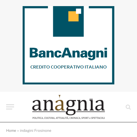
Home
»
indagini Frosinone