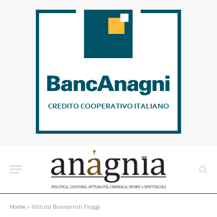
Home
»
Istituto Buonarroti Fiuggi