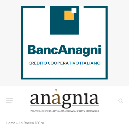
Home
»
La Rocca D’Oro