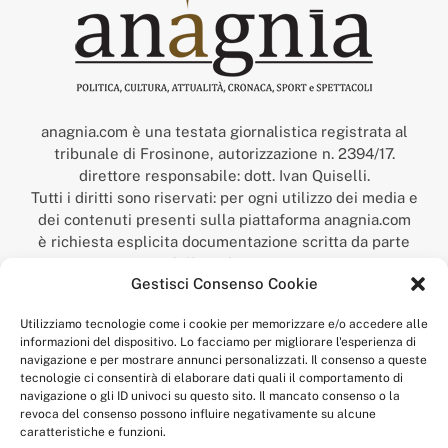
anagnia.com è una testata giornalistica registrata al
tribunale di Frosinone, autorizzazione n. 2394/17.
direttore responsabile: dott. Ivan Quiselli.
Tutti i diritti sono riservati: per ogni utilizzo dei media e
dei contenuti presenti sulla piattaforma anagnia.com
è richiesta esplicita documentazione scritta da parte
della redazione.
Gestisci Consenso Cookie
“Anagnia” è un marchio registrato presso l’Ufficio Italiano
Brevetti e Marchi del Ministero dello Sviluppo
Utilizziamo tecnologie come i cookie per memorizzare e/o accedere alle
Economico,
informazioni del dispositivo. Lo facciamo per migliorare l'esperienza di
num. registrazione: 302017000014044 del 9 febbraio 2017.
navigazione e per mostrare annunci personalizzati. Il consenso a queste
Per contatti:
redazione@anagnia.com
tecnologie ci consentirà di elaborare dati quali il comportamento di
navigazione o gli ID univoci su questo sito. Il mancato consenso o la
revoca del consenso possono influire negativamente su alcune
caratteristiche e funzioni.