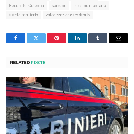
Rocca dei Colonna
serrone
turismo montano
tutela territorio
valorizzazione territorio
Facebook
Twitter
Pinterest
LinkedIn
Tumblr
Email
RELATED
POSTS