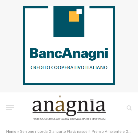
Home
»
Serrone ricorda Giancarlo Flavi: nasce il Premio Ambiente e Giornalismo tra memoria e futuro