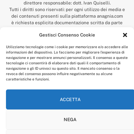
direttore responsabile: dott. Ivan Quiselli.
Tutti i diritti sono riservati: per ogni utilizzo dei media e
dei contenuti presenti sulla piattaforma anagnia.com
è richiesta esplicita documentazione scritta da parte
della redazione.
Gestisci Consenso Cookie
“Anagnia” è un marchio registrato presso l’Ufficio Italiano
Brevetti e Marchi del Ministero dello Sviluppo
Utilizziamo tecnologie come i cookie per memorizzare e/o accedere alle
Economico,
informazioni del dispositivo. Lo facciamo per migliorare l'esperienza di
num. registrazione: 302017000014044 del 9 febbraio 2017.
navigazione e per mostrare annunci personalizzati. Il consenso a queste
Per contatti:
redazione@anagnia.com
tecnologie ci consentirà di elaborare dati quali il comportamento di
navigazione o gli ID univoci su questo sito. Il mancato consenso o la
revoca del consenso possono influire negativamente su alcune
caratteristiche e funzioni.
ACCETTA
Facebook
Instagram
NEGA
PRIVACY POLICY
COOKIE POLICY
LINEA EDITORIALE
CODICE ETICO DI CONDOTTA