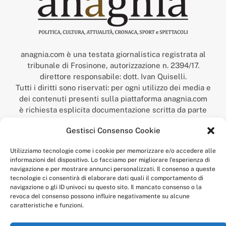
anagnia.com è una testata giornalistica registrata al
tribunale di Frosinone, autorizzazione n. 2394/17.
direttore responsabile: dott. Ivan Quiselli.
Tutti i diritti sono riservati: per ogni utilizzo dei media e
dei contenuti presenti sulla piattaforma anagnia.com
è richiesta esplicita documentazione scritta da parte
della redazione.
Gestisci Consenso Cookie
“Anagnia” è un marchio registrato presso l’Ufficio Italiano
Brevetti e Marchi del Ministero dello Sviluppo
Utilizziamo tecnologie come i cookie per memorizzare e/o accedere alle
Economico,
informazioni del dispositivo. Lo facciamo per migliorare l'esperienza di
num. registrazione: 302017000014044 del 9 febbraio 2017.
navigazione e per mostrare annunci personalizzati. Il consenso a queste
Per contatti:
redazione@anagnia.com
tecnologie ci consentirà di elaborare dati quali il comportamento di
navigazione o gli ID univoci su questo sito. Il mancato consenso o la
revoca del consenso possono influire negativamente su alcune
caratteristiche e funzioni.