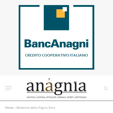
Home
»
Madonna della Figura Sora