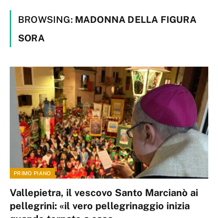
BROWSING:
MADONNA DELLA FIGURA
SORA
PRIMO PIANO
Vallepietra, il vescovo Santo Marcianò ai
pellegrini: «il vero pellegrinaggio inizia