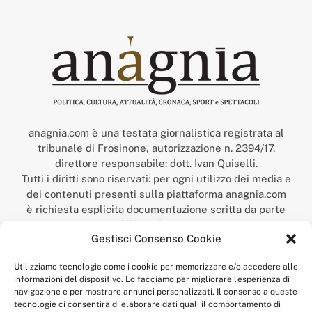
anagnia.com è una testata giornalistica registrata al
tribunale di Frosinone, autorizzazione n. 2394/17.
direttore responsabile: dott. Ivan Quiselli.
Tutti i diritti sono riservati: per ogni utilizzo dei media e
dei contenuti presenti sulla piattaforma anagnia.com
è richiesta esplicita documentazione scritta da parte
della redazione.
Gestisci Consenso Cookie
“Anagnia” è un marchio registrato presso l’Ufficio Italiano
Brevetti e Marchi del Ministero dello Sviluppo
Utilizziamo tecnologie come i cookie per memorizzare e/o accedere alle
Economico,
informazioni del dispositivo. Lo facciamo per migliorare l'esperienza di
num. registrazione: 302017000014044 del 9 febbraio 2017.
navigazione e per mostrare annunci personalizzati. Il consenso a queste
Per contatti:
redazione@anagnia.com
tecnologie ci consentirà di elaborare dati quali il comportamento di