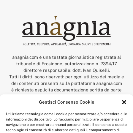
anagnia.com è una testata giornalistica registrata al
tribunale di Frosinone, autorizzazione n. 2394/17.
direttore responsabile: dott. Ivan Quiselli.
Tutti i diritti sono riservati: per ogni utilizzo dei media e
dei contenuti presenti sulla piattaforma anagnia.com
è richiesta esplicita documentazione scritta da parte
della redazione.
Gestisci Consenso Cookie
“Anagnia” è un marchio registrato presso l’Ufficio Italiano
Brevetti e Marchi del Ministero dello Sviluppo
Utilizziamo tecnologie come i cookie per memorizzare e/o accedere alle
Economico,
informazioni del dispositivo. Lo facciamo per migliorare l'esperienza di
num. registrazione: 302017000014044 del 9 febbraio 2017.
navigazione e per mostrare annunci personalizzati. Il consenso a queste
Per contatti:
redazione@anagnia.com
tecnologie ci consentirà di elaborare dati quali il comportamento di