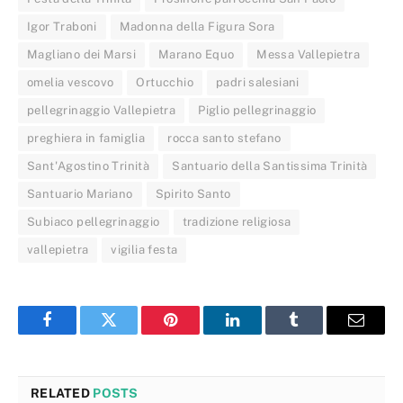
Igor Traboni
Madonna della Figura Sora
Magliano dei Marsi
Marano Equo
Messa Vallepietra
omelia vescovo
Ortucchio
padri salesiani
pellegrinaggio Vallepietra
Piglio pellegrinaggio
preghiera in famiglia
rocca santo stefano
Sant'Agostino Trinità
Santuario della Santissima Trinità
Santuario Mariano
Spirito Santo
Subiaco pellegrinaggio
tradizione religiosa
vallepietra
vigilia festa
Facebook
Twitter
Pinterest
LinkedIn
Tumblr
Email
RELATED
POSTS