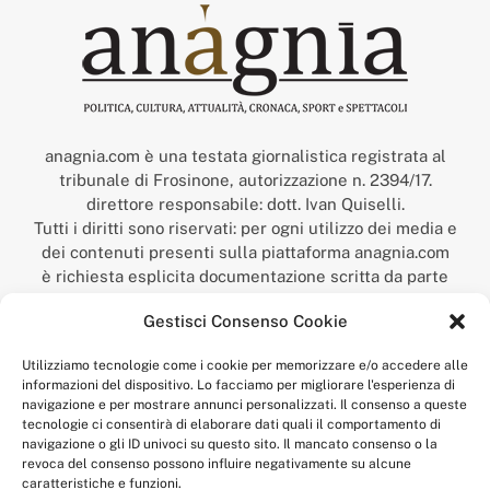
anagnia.com è una testata giornalistica registrata al
tribunale di Frosinone, autorizzazione n. 2394/17.
direttore responsabile: dott. Ivan Quiselli.
Tutti i diritti sono riservati: per ogni utilizzo dei media e
dei contenuti presenti sulla piattaforma anagnia.com
è richiesta esplicita documentazione scritta da parte
della redazione.
Gestisci Consenso Cookie
“Anagnia” è un marchio registrato presso l’Ufficio Italiano
Brevetti e Marchi del Ministero dello Sviluppo
Utilizziamo tecnologie come i cookie per memorizzare e/o accedere alle
Economico,
informazioni del dispositivo. Lo facciamo per migliorare l'esperienza di
num. registrazione: 302017000014044 del 9 febbraio 2017.
navigazione e per mostrare annunci personalizzati. Il consenso a queste
Per contatti:
redazione@anagnia.com
tecnologie ci consentirà di elaborare dati quali il comportamento di
navigazione o gli ID univoci su questo sito. Il mancato consenso o la
revoca del consenso possono influire negativamente su alcune
caratteristiche e funzioni.