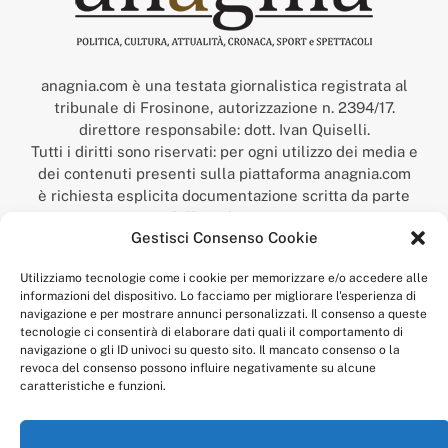
anagnia.com è una testata giornalistica registrata al
tribunale di Frosinone, autorizzazione n. 2394/17.
direttore responsabile: dott. Ivan Quiselli.
Tutti i diritti sono riservati: per ogni utilizzo dei media e
dei contenuti presenti sulla piattaforma anagnia.com
è richiesta esplicita documentazione scritta da parte
della redazione.
Gestisci Consenso Cookie
“Anagnia” è un marchio registrato presso l’Ufficio Italiano
Brevetti e Marchi del Ministero dello Sviluppo
Utilizziamo tecnologie come i cookie per memorizzare e/o accedere alle
Economico,
informazioni del dispositivo. Lo facciamo per migliorare l'esperienza di
num. registrazione: 302017000014044 del 9 febbraio 2017.
navigazione e per mostrare annunci personalizzati. Il consenso a queste
Per contatti:
redazione@anagnia.com
tecnologie ci consentirà di elaborare dati quali il comportamento di
navigazione o gli ID univoci su questo sito. Il mancato consenso o la
revoca del consenso possono influire negativamente su alcune
caratteristiche e funzioni.