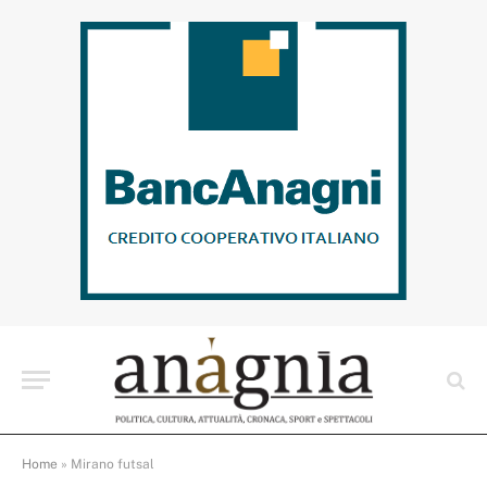
Home
»
Mirano futsal