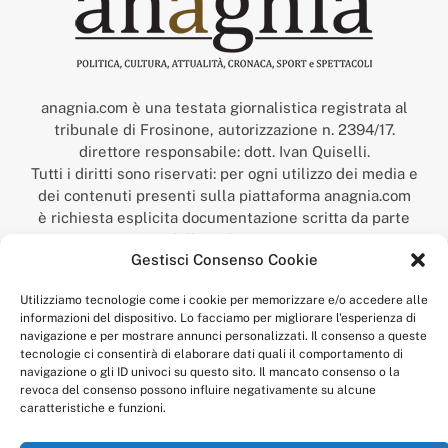
anagnia.com è una testata giornalistica registrata al
tribunale di Frosinone, autorizzazione n. 2394/17.
direttore responsabile: dott. Ivan Quiselli.
Tutti i diritti sono riservati: per ogni utilizzo dei media e
dei contenuti presenti sulla piattaforma anagnia.com
è richiesta esplicita documentazione scritta da parte
della redazione.
Gestisci Consenso Cookie
“Anagnia” è un marchio registrato presso l’Ufficio Italiano
Brevetti e Marchi del Ministero dello Sviluppo
Utilizziamo tecnologie come i cookie per memorizzare e/o accedere alle
Economico,
informazioni del dispositivo. Lo facciamo per migliorare l'esperienza di
num. registrazione: 302017000014044 del 9 febbraio 2017.
navigazione e per mostrare annunci personalizzati. Il consenso a queste
Per contatti:
redazione@anagnia.com
tecnologie ci consentirà di elaborare dati quali il comportamento di
navigazione o gli ID univoci su questo sito. Il mancato consenso o la
revoca del consenso possono influire negativamente su alcune
caratteristiche e funzioni.