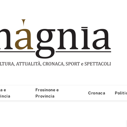
a e
Frosinone e
Cronaca
Politi
incia
Provincia