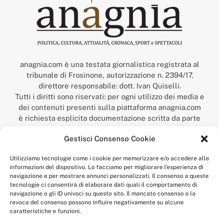
anagnia.com è una testata giornalistica registrata al
tribunale di Frosinone, autorizzazione n. 2394/17.
direttore responsabile: dott. Ivan Quiselli.
Tutti i diritti sono riservati: per ogni utilizzo dei media e
dei contenuti presenti sulla piattaforma anagnia.com
è richiesta esplicita documentazione scritta da parte
della redazione.
Gestisci Consenso Cookie
“Anagnia” è un marchio registrato presso l’Ufficio Italiano
Brevetti e Marchi del Ministero dello Sviluppo
Utilizziamo tecnologie come i cookie per memorizzare e/o accedere alle
Economico,
informazioni del dispositivo. Lo facciamo per migliorare l'esperienza di
num. registrazione: 302017000014044 del 9 febbraio 2017.
navigazione e per mostrare annunci personalizzati. Il consenso a queste
Per contatti:
redazione@anagnia.com
tecnologie ci consentirà di elaborare dati quali il comportamento di
navigazione o gli ID univoci su questo sito. Il mancato consenso o la
revoca del consenso possono influire negativamente su alcune
caratteristiche e funzioni.