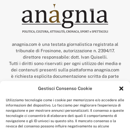
anagnia.com è una testata giornalistica registrata al
tribunale di Frosinone, autorizzazione n. 2394/17.
direttore responsabile: dott. Ivan Quiselli.
Tutti i diritti sono riservati: per ogni utilizzo dei media e
dei contenuti presenti sulla piattaforma anagnia.com
è richiesta esplicita documentazione scritta da parte
della redazione.
Gestisci Consenso Cookie
“Anagnia” è un marchio registrato presso l’Ufficio Italiano
Brevetti e Marchi del Ministero dello Sviluppo
Utilizziamo tecnologie come i cookie per memorizzare e/o accedere alle
Economico,
informazioni del dispositivo. Lo facciamo per migliorare l'esperienza di
num. registrazione: 302017000014044 del 9 febbraio 2017.
navigazione e per mostrare annunci personalizzati. Il consenso a queste
Per contatti:
redazione@anagnia.com
tecnologie ci consentirà di elaborare dati quali il comportamento di
navigazione o gli ID univoci su questo sito. Il mancato consenso o la
revoca del consenso possono influire negativamente su alcune