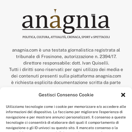
anagnia.com è una testata giornalistica registrata al
tribunale di Frosinone, autorizzazione n. 2394/17.
direttore responsabile: dott. Ivan Quiselli.
Tutti i diritti sono riservati: per ogni utilizzo dei media e
dei contenuti presenti sulla piattaforma anagnia.com
è richiesta esplicita documentazione scritta da parte
della redazione.
Gestisci Consenso Cookie
“Anagnia” è un marchio registrato presso l’Ufficio Italiano
Brevetti e Marchi del Ministero dello Sviluppo
Utilizziamo tecnologie come i cookie per memorizzare e/o accedere alle
Economico,
informazioni del dispositivo. Lo facciamo per migliorare l'esperienza di
num. registrazione: 302017000014044 del 9 febbraio 2017.
navigazione e per mostrare annunci personalizzati. Il consenso a queste
Per contatti:
redazione@anagnia.com
tecnologie ci consentirà di elaborare dati quali il comportamento di
navigazione o gli ID univoci su questo sito. Il mancato consenso o la