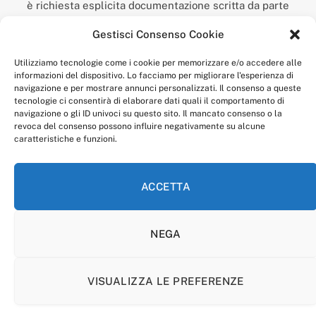
è richiesta esplicita documentazione scritta da parte
della redazione.
Gestisci Consenso Cookie
“Anagnia” è un marchio registrato presso l’Ufficio Italiano
Brevetti e Marchi del Ministero dello Sviluppo
Utilizziamo tecnologie come i cookie per memorizzare e/o accedere alle
Economico,
informazioni del dispositivo. Lo facciamo per migliorare l'esperienza di
num. registrazione: 302017000014044 del 9 febbraio 2017.
navigazione e per mostrare annunci personalizzati. Il consenso a queste
Per contatti:
redazione@anagnia.com
tecnologie ci consentirà di elaborare dati quali il comportamento di
navigazione o gli ID univoci su questo sito. Il mancato consenso o la
revoca del consenso possono influire negativamente su alcune
caratteristiche e funzioni.
ACCETTA
Facebook
Instagram
NEGA
PRIVACY POLICY
COOKIE POLICY
LINEA EDITORIALE
CODICE ETICO DI CONDOTTA
VISUALIZZA LE PREFERENZE
© 2026 Anagnia.