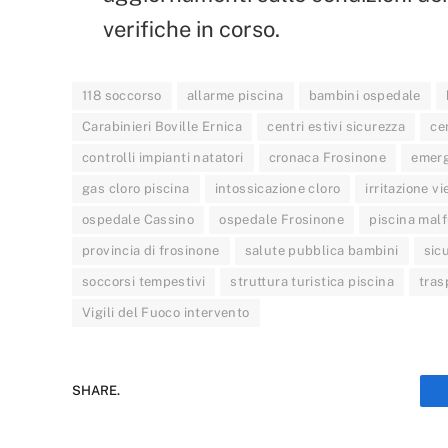
verifiche in corso.
118 soccorso
allarme piscina
bambini ospedale
Carabinieri Boville Ernica
centri estivi sicurezza
ce
controlli impianti natatori
cronaca Frosinone
emerg
gas cloro piscina
intossicazione cloro
irritazione vi
ospedale Cassino
ospedale Frosinone
piscina mal
provincia di frosinone
salute pubblica bambini
sic
soccorsi tempestivi
struttura turistica piscina
tras
Vigili del Fuoco intervento
SHARE.