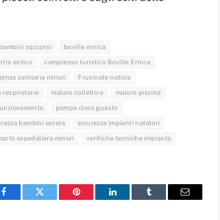
bambini soccorsi
boville ernica
ntro estivo
complesso turistico Boville Ernica
enza sanitaria minori
Frusinate notizie
e respiratorie
malore collettivo
malore piscina
funzionamento
pompa cloro guasto
urezza bambini estate
sicurezza impianti natatori
porto ospedaliero minori
verifiche tecniche impianto
Facebook
Twitter
Pinterest
LinkedIn
Tumblr
Email