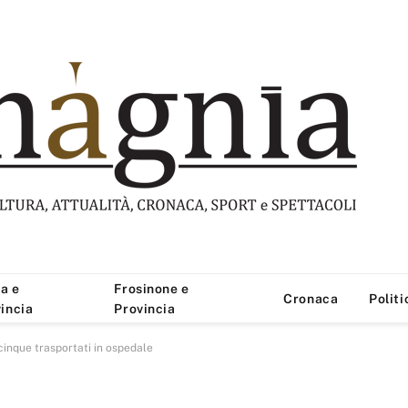
a e
Frosinone e
Cronaca
Politi
incia
Provincia
 cinque trasportati in ospedale